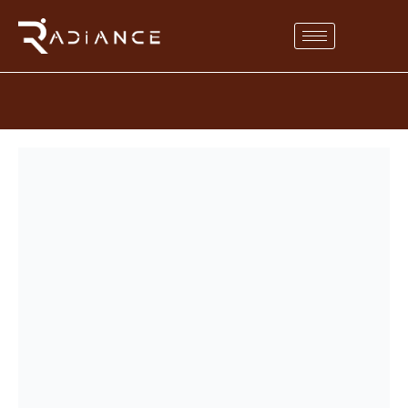
radiancebodylablogin